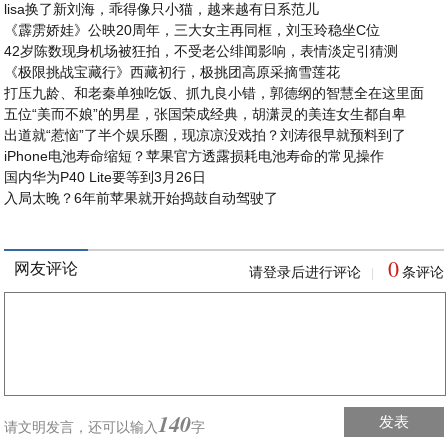
lisa换了新刘海，乖得像只小猫，越来越有日系范儿
《霹雳娇娃》公映20周年，三大女主再同框，刘玉玲稳坐C位
42岁陈数现身机场被狂拍，不受老公绯闻影响，表情淡定引猜测
《极限挑战宝藏行》西藏初行，极挑团高原采摘雪莲花
打压九龄、和老秦单独吃饭、抓九良小错，郭德纲的智慧全在这里面
五位“美而不娘”的男星，张国荣成经典，胡潇灵的美连女生都自卑
出道就“惹恼”了半个娱乐圈，现凉凉没戏拍？刘涛很早就预料到了
iPhone电池寿命缩短？苹果官方透露损耗电池寿命的常见操作
国内华为P40 Lite要等到3月26日
入局太晚？6年前苹果就开始捣鼓自动驾驶了
0
网友评论
请登录后进行评论
条评论
|
140
发表
请文明发言，
还可以输入
字