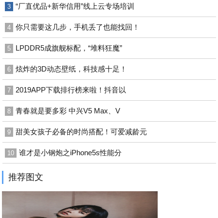
“厂直优品+新华信用”线上云专场培训
3
你只需要这几步，手机丢了也能找回！
4
LPDDR5成旗舰标配，“堆料狂魔”
5
炫炸的3D动态壁纸，科技感十足！
6
2019APP下载排行榜来啦！抖音以
7
青春就是要多彩 中兴V5 Max、V
8
甜美女孩子必备的时尚搭配！可爱减龄元
9
谁才是小钢炮之iPhone5s性能分
10
推荐图文