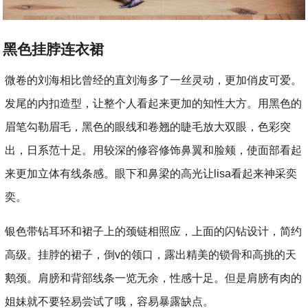
黑色挂脖连衣裙
微卷的刘海相比曾经的直刘海多了一丝灵动，更加俏皮可爱。
发尾的内扣造型，让整个人看起来更加的知性大方。用黑色的
眉笔勾勒眉毛，黑色的眼线和卷翘的睫毛放大双眼，色彩突
出，日系范十足。用较深的修容修饰鼻翼和脸颊，使面部看起
来更加立体有线条感。眼下和鼻梁的高光让lisa看起来神采奕
奕。
银色带钻耳环和裙子上的颈链相照应，上面的闪钻设计，简约
高级。挂脖的裙子，倒v的领口，露出精美的锁骨和高挑的天
鹅颈。肩膀和背部线条一览无余，性感十足。但是肩膀有肉的
姐妹就不要轻易尝试了哦，容易暴露缺点。