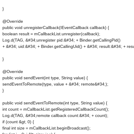
 }
 @Override
 public void unregisterCallback(IEventCallback callback) {
 boolean result = mCallbackList.unregister(callback);
 Log.d(TAG, &#34;unregister pid:&#34; + Binder.getCallingPid()
 + &#34; uid:&#34; + Binder.getCallingUid() + &#34; result:&#34; + resu
 }
 @Override
 public void sendEvent(int type, String value) {
 sendEventToRemote(type, value + &#34; remote&#34;);
 }
 public void sendEventToRemote(int type, String value) {
 int count = mCallbackList.getRegisteredCallbackCount();
 Log.d(TAG, &#34;remote callback count:&#34; + count);
 if (count &gt; 0) {
 final int size = mCallbackList.beginBroadcast();