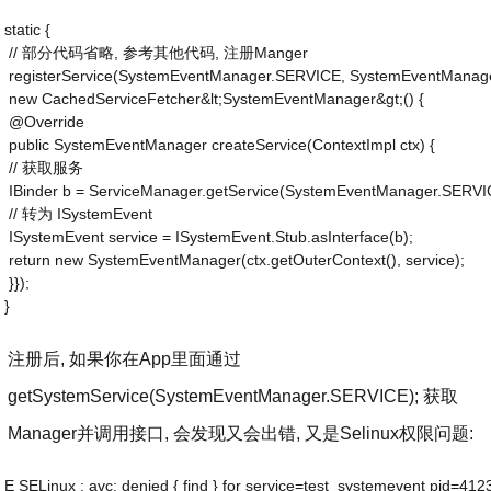
static { 
 // 部分代码省略, 参考其他代码, 注册Manger
 registerService(SystemEventManager.SERVICE, SystemEventManage
 new CachedServiceFetcher&lt;SystemEventManager&gt;() {
 @Override
 public SystemEventManager createService(ContextImpl ctx) {
 // 获取服务
 IBinder b = ServiceManager.getService(SystemEventManager.SERVI
 // 转为 ISystemEvent
 ISystemEvent service = ISystemEvent.Stub.asInterface(b);
 return new SystemEventManager(ctx.getOuterContext(), service);
 }});
}
注册后, 如果你在App里面通过
getSystemService(SystemEventManager.SERVICE); 获取
Manager并调用接口, 会发现又会出错, 又是Selinux权限问题:
E SELinux : avc: denied { find } for service=test_systemevent pid=4