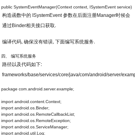
public SystemEventManager(Context context, ISystemEvent service)
构造函数中的 ISystemEvent 参数在后面注册Manager时候会
通过Binder相关接口获取.
编译代码, 确保没有错误, 下面编写系统服务.
四、 编写系统服务
路径以及代码如下:
frameworks/base/services/core/java/com/android/server/exam
package com.android.server.example;
import android.content.Context;
import android.os.Binder;
import android.os.RemoteCallbackList;
import android.os.RemoteException;
import android.os.ServiceManager;
import android.util.Log;