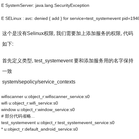
E SystemServer: java.lang.SecurityException
E SELinux : avc: denied { add } for service=test_systemevent pid=19
这个是没有Selinux权限, 我们需要加上添加服务的权限, 代码
如下:
首先定义类型, test_systemevent 要和添加服务用的名字保持
一致
system/sepolicy/service_contexts
wifiscanner u:object_r:wifiscanner_service:s0
wifi u:object_r:wifi_service:s0
window u:object_r:window_service:s0
# 部分代码省略...
test_systemevent u:object_r:test_systemevent_service:s0
* u:object_r:default_android_service:s0