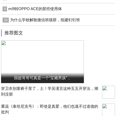
mi9转OPPO ACE的那些使用体
9
为什么学校解散微信班级群，组建钉钉班
10
推荐图文
国超哥哥可真是一个“宝藏男孩”，
穿卫衣别塞裤子里了，土！学吴谨言这种五五开穿法，潮
到没朋
重温《泰坦尼克号》：即使是真爱，他们也逃不过道德的
批判