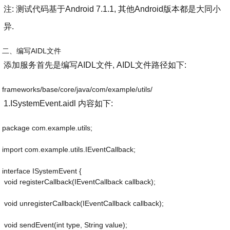
注: 测试代码基于Android 7.1.1, 其他Android版本都是大同小
异.
二、编写AIDL文件
添加服务首先是编写AIDL文件, AIDL文件路径如下:
frameworks/base/core/java/com/example/utils/
1.ISystemEvent.aidl 内容如下:
package com.example.utils;
import com.example.utils.IEventCallback;
interface ISystemEvent {
 void registerCallback(IEventCallback callback);
 void unregisterCallback(IEventCallback callback);
 void sendEvent(int type, String value);