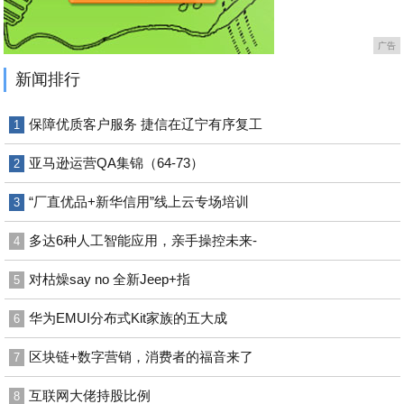
广告
新闻排行
保障优质客户服务 捷信在辽宁有序复工
1
亚马逊运营QA集锦（64-73）
2
“厂直优品+新华信用”线上云专场培训
3
多达6种人工智能应用，亲手操控未来-
4
对枯燥say no 全新Jeep+指
5
华为EMUI分布式Kit家族的五大成
6
区块链+数字营销，消费者的福音来了
7
互联网大佬持股比例
8