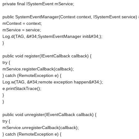
 private final ISystemEvent mService;
 public SystemEventManager(Context context, ISystemEvent service) 
 mContext = context;
 mService = service;
 Log.d(TAG, &#34;SystemEventManager init&#34;);
 }
 public void register(IEventCallback callback) {
 try {
 mService.registerCallback(callback);
 } catch (RemoteException e) {
 Log.w(TAG, &#34;remote exception happen&#34;);
 e.printStackTrace();
 }
 }
 public void unregister(IEventCallback callback) {
 try {
 mService.unregisterCallback(callback);
 } catch (RemoteException e) {