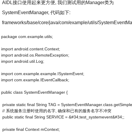
AIDL接口使用起来更方便, 我们测试用的Manager类为
SystemEventManager, 代码如下:
frameworks/base/core/java/com/example/utils/SystemEventMa
package com.example.utils;
import android.content.Context;
import android.os.RemoteException;
import android.util.Log;
import com.example.example.ISystemEvent;
import com.example.IEventCallback;
public class SystemEventManager {
 private static final String TAG = SystemEventManager.class.getSimp
 // 系统服务注册时使用的名字, 确保和已有的服务名字不冲突
 public static final String SERVICE = &#34;test_systemevent&#34;;
 private final Context mContext;