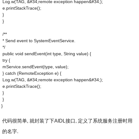
 Log.w(TAG, &#34;remote exception happen&#34;);
 e.printStackTrace();
 }
 }
 /**
 * Send event to SystemEventService.
 */
 public void sendEvent(int type, String value) {
 try {
 mService.sendEvent(type, value);
 } catch (RemoteException e) {
 Log.w(TAG, &#34;remote exception happen&#34;);
 e.printStackTrace();
 }
 }
}
代码很简单, 就封装了下AIDL接口, 定义了系统服务注册时用
的名字.