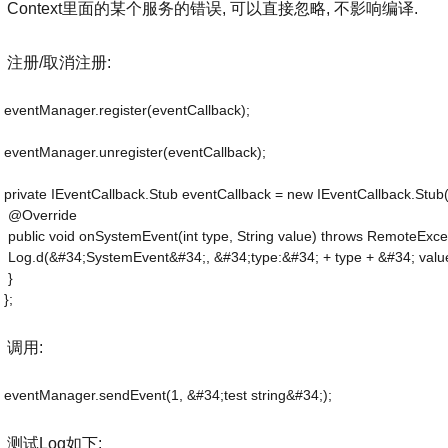
Context里面的某个服务的错误, 可以直接忽略, 不影响编译.
注册/取消注册:
eventManager.register(eventCallback);
eventManager.unregister(eventCallback);
private IEventCallback.Stub eventCallback = new IEventCallback.Stub(
 @Override
 public void onSystemEvent(int type, String value) throws RemoteExce
 Log.d(&#34;SystemEvent&#34;, &#34;type:&#34; + type + &#34; value
 }
};
调用:
eventManager.sendEvent(1, &#34;test string&#34;);
测试Log如下: