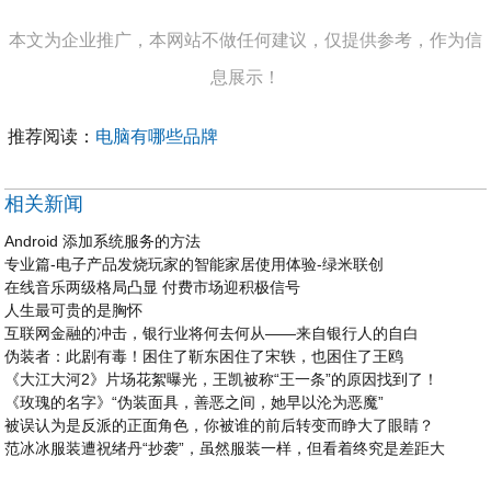
本文为企业推广，本网站不做任何建议，仅提供参考，作为信
息展示！
推荐阅读：
电脑有哪些品牌
相关新闻
Android 添加系统服务的方法
专业篇-电子产品发烧玩家的智能家居使用体验-绿米联创
在线音乐两级格局凸显 付费市场迎积极信号
人生最可贵的是胸怀
互联网金融的冲击，银行业将何去何从——来自银行人的自白
伪装者：此剧有毒！困住了靳东困住了宋轶，也困住了王鸥
《大江大河2》片场花絮曝光，王凯被称“王一条”的原因找到了！
《玫瑰的名字》“伪装面具，善恶之间，她早以沦为恶魔”
被误认为是反派的正面角色，你被谁的前后转变而睁大了眼睛？
范冰冰服装遭祝绪丹“抄袭”，虽然服装一样，但看着终究是差距大