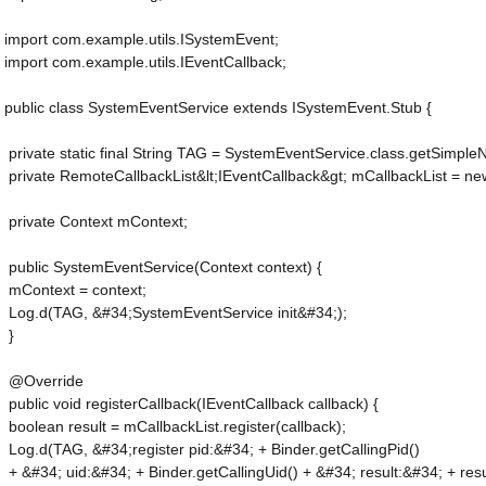
import com.example.utils.ISystemEvent;
import com.example.utils.IEventCallback;
public class SystemEventService extends ISystemEvent.Stub {
 private static final String TAG = SystemEventService.class.getSimple
 private RemoteCallbackList&lt;IEventCallback&gt; mCallbackList = ne
 private Context mContext;
 public SystemEventService(Context context) {
 mContext = context;
 Log.d(TAG, &#34;SystemEventService init&#34;);
 }
 @Override
 public void registerCallback(IEventCallback callback) {
 boolean result = mCallbackList.register(callback);
 Log.d(TAG, &#34;register pid:&#34; + Binder.getCallingPid()
 + &#34; uid:&#34; + Binder.getCallingUid() + &#34; result:&#34; + resu