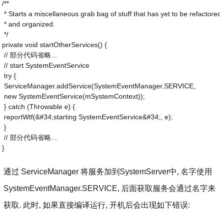
/**
 * Starts a miscellaneous grab bag of stuff that has yet to be refactore
 * and organized.
 */
private void startOtherServices() {
 // 部分代码省略...
 // start SystemEventService
 try {
 ServiceManager.addService(SystemEventManager.SERVICE,
 new SystemEventService(mSystemContext));
 } catch (Throwable e) {
 reportWtf(&#34;starting SystemEventService&#34;, e);
 }
 // 部分代码省略...
}
通过 ServiceManager 将服务加到SystemServer中, 名字使用
SystemEventManager.SERVICE, 后面获取服务会通过名字来
获取. 此时, 如果直接编译运行, 开机后会出现如下错误: