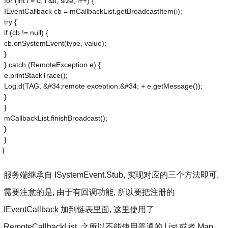
 for (int i = 0; i &lt; size; i++) {
 IEventCallback cb = mCallbackList.getBroadcastItem(i);
 try {
 if (cb != null) {
 cb.onSystemEvent(type, value);
 }
 } catch (RemoteException e) {
 e.printStackTrace();
 Log.d(TAG, &#34;remote exception:&#34; + e.getMessage());
 }
 }
 mCallbackList.finishBroadcast();
 }
 }
}
服务端继承自 ISystemEvent.Stub, 实现对应的三个方法即可,
需要注意的是, 由于有回调功能, 所以要把注册的
IEventCallback 加到链表里面, 这里使用了
RemoteCallbackList, 之所以不能使用普通的 List 或者 Map,