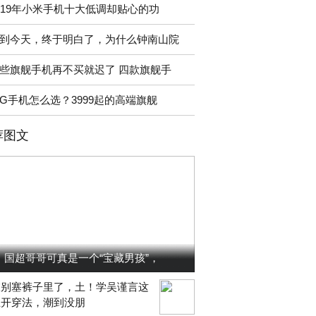
019年小米手机十大低调却贴心的功
到今天，终于明白了，为什么钟南山院
些旗舰手机再不买就迟了 四款旗舰手
5G手机怎么选？3999起的高端旗舰
荐图文
国超哥哥可真是一个“宝藏男孩”，
衣别塞裤子里了，土！学吴谨言这
五开穿法，潮到没朋