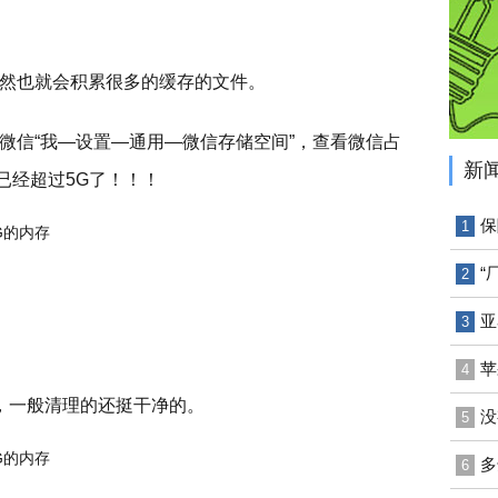
然也就会积累很多的缓存的文件。
微信“我—设置—通用—微信存储空间”，查看微信占
新
已经超过5G了！！！
保
1
“
2
亚
3
苹
4
，一般清理的还挺干净的。
没
5
多
6