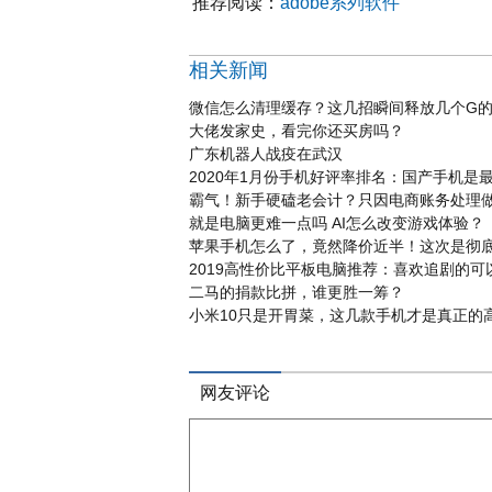
推荐阅读：
adobe系列软件
相关新闻
微信怎么清理缓存？这几招瞬间释放几个G
大佬发家史，看完你还买房吗？
广东机器人战疫在武汉
2020年1月份手机好评率排名：国产手机是
霸气！新手硬磕老会计？只因电商账务处理
就是电脑更难一点吗 AI怎么改变游戏体验？
苹果手机怎么了，竟然降价近半！这次是彻
2019高性价比平板电脑推荐：喜欢追剧的可
二马的捐款比拼，谁更胜一筹？
小米10只是开胃菜，这几款手机才是真正的
网友评论