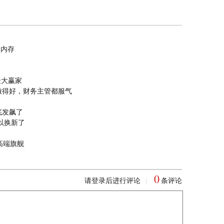
的内存
最大赢家
做得好，财务主管都服气
底发飙了
以换新了
高端旗舰
0
请登录后进行评论
条评论
|