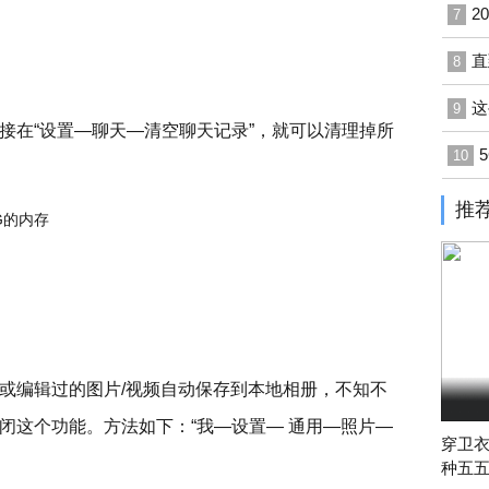
2
7
直
8
这
9
接在“设置—聊天—清空聊天记录”，就可以清理掉所
10
推
或编辑过的图片/视频自动保存到本地相册，不知不
闭这个功能。方法如下：“我—设置— 通用—照片—
穿卫
种五