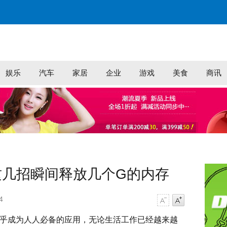
娱乐
汽车
家居
企业
游戏
美食
商讯
这几招瞬间释放几个G的内存
4
字号减小
字号增大
乎成为人人必备的应用，无论生活工作已经越来越