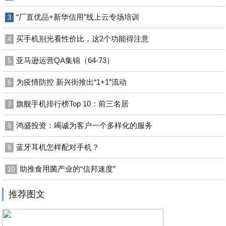
“厂直优品+新华信用”线上云专场培训
3
买手机别光看性价比，这2个功能得注意
4
亚马逊运营QA集锦（64-73）
5
为疫情防控 新兴街推出“1+1”流动
6
旗舰手机排行榜Top 10：前三名居
7
鸿盛投资：竭诚为客户一个多样化的服务
8
蓝牙耳机怎样配对手机？
9
助推食用菌产业的“信邦速度”
10
推荐图文