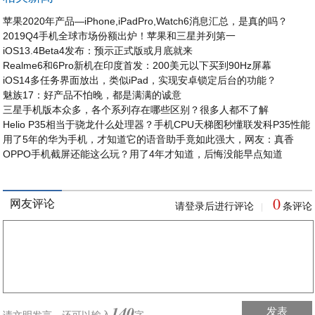
苹果2020年产品—iPhone,iPadPro,Watch6消息汇总，是真的吗？
2019Q4手机全球市场份额出炉！苹果和三星并列第一
iOS13.4Beta4发布：预示正式版或月底就来
Realme6和6Pro新机在印度首发：200美元以下买到90Hz屏幕
iOS14多任务界面放出，类似iPad，实现安卓锁定后台的功能？
魅族17：好产品不怕晚，都是满满的诚意
三星手机版本众多，各个系列存在哪些区别？很多人都不了解
Helio P35相当于骁龙什么处理器？手机CPU天梯图秒懂联发科P35性能
用了5年的华为手机，才知道它的语音助手竟如此强大，网友：真香
OPPO手机截屏还能这么玩？用了4年才知道，后悔没能早点知道
0
网友评论
请登录后进行评论
条评论
|
140
发表