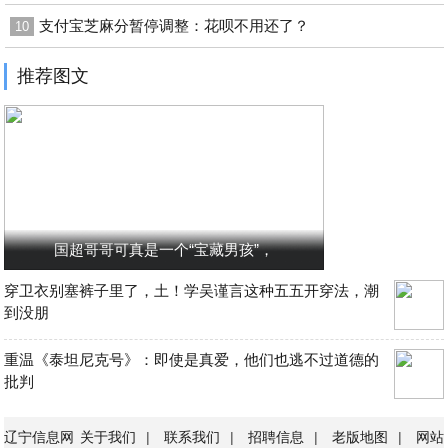
支付宝芝麻分暂停调整：花呗不用还了？
10
推荐图文
国超哥哥可真是一个“宝藏男孩”，
穿卫衣别塞裤子里了，土！学吴谨言这种五五开穿法，潮
到没朋
重温《泰坦尼克号》：即使是真爱，他们也逃不过道德的
批判
辽宁信息网
关于我们
|
联系我们
|
招聘信息
|
老版地图
|
网站