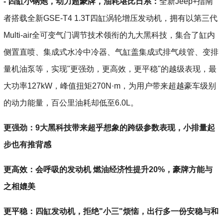
- 四缸小钢炮，动力超豪牌，油耗堪比日系：
全新Jeep+指南
者搭载全新GSE-T4 1.3T四缸涡轮增压发动机，拥有以第三代
Multi-air全可变气门调节技术领衔的九大黑科技，集合了缸内
侧置直喷、集成式水冷中冷器、气缸盖集成式排气歧管、变排
量机油泵等，实现"更强劲，更高效，更平稳"的越级表现，最
大功率127kW，峰值扭矩270N·m，为用户带来超越豪车级别
的动力能量，百公里油耗却低至6.0L。
更强劲：9大黑科技带来超乎想象的跨级参数表现，小排量起
步也有推背感
更高效：会呼吸的发动机 燃油经济性提升20%，豪牌方能与
之相媲美
更平稳：四缸发动机，拒绝"小三"烦恼，出行多一份安稳与和