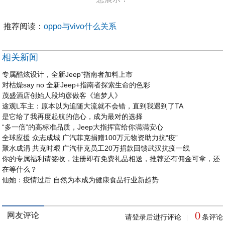
推荐阅读：
oppo与vivo什么关系
相关新闻
专属酷炫设计，全新Jeep⁺指南者加料上市
对枯燥say no 全新Jeep+指南者探索生命的色彩
茂盛酒店创始人段均彦做客《追梦人》
途观L车主：原本以为追随大流就不会错，直到我遇到了TA
是它给了我再度起航的信心，成为最对的选择
“多一倍”的高标准品质，Jeep大指挥官给你满满安心
全球应援 众志成城 广汽菲克捐赠100万元物资助力抗“疫”
聚水成涓 共克时艰 广汽菲克员工20万捐款回馈武汉抗疫一线
你的专属福利请签收，注册即有免费礼品相送，推荐还有佣金可拿，还
在等什么？
仙她：疫情过后 自然为本成为健康食品行业新趋势
0
网友评论
请登录后进行评论
条评论
|