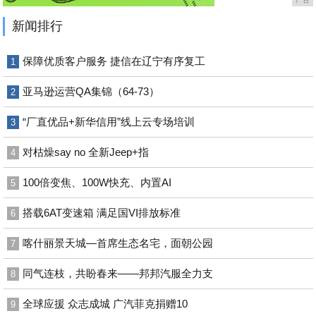
新闻排行
保障优质客户服务 捷信在辽宁有序复工
1
亚马逊运营QA集锦（64-73）
2
“厂直优品+新华信用”线上云专场培训
3
对枯燥say no 全新Jeep+指
4
100倍变焦、100W快充、内置AI
5
搭载6AT变速箱 满足国VI排放标准
6
喀什丽景天城—首席生态名宅，面朝公园
7
同气连枝，共盼春来——邦邦汽服全力支
8
全球应援 众志成城 广汽菲克捐赠10
9