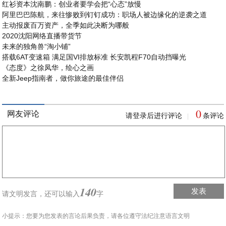
红衫资本沈南鹏：创业者要学会把“心态”放慢
阿里巴巴陈航，来往惨败到钉钉成功：职场人被边缘化的逆袭之道
主动报废百万资产，全季如此决断为哪般
2020沈阳网络直播带货节
未来的独角兽“淘小铺”
搭载6AT变速箱 满足国VI排放标准 长安凯程F70自动挡曝光
《态度》之徐凤华，绘心之画
全新Jeep指南者，做你旅途的最佳伴侣
0
网友评论
请登录后进行评论
条评论
|
140
发表
请文明发言，
还可以输入
字
小提示：您要为您发表的言论后果负责，请各位遵守法纪注意语言文明