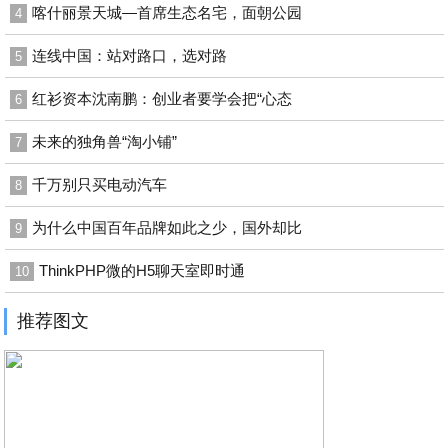
喀什丽景天城—首席生态名宅，面朝公园
4
连线中国：站对路口，选对路
5
红衫资本沈南鹏：创业者要学会把“心态
6
未来的独角兽“淘小铺”
7
千万别只买电动汽车
8
为什么中国百年品牌如此之少，国外却比
9
ThinkPHP微的H5聊天室即时通
10
推荐图文