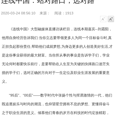
连线中国：站对路口，选对路
2020-03-24 08:56:10
来源：
阅读：1913
字号减小
字号增大
《连线中国》大型融媒体直播访谈栏目，连线本期嘉宾--刘霜阳，
他用自身经历告诉我们:当你立志要带领更多人为同一个目标奋斗时,真
正担负起那份责任,帮助他们成就梦想,为身边更多的人创造美好生活,才
是这份事业获得的最大财富。当你所从事的事业是告诉学子们，学业
无论何时都要快乐前行，是要帮助在人生至为关键的抉择路口迷茫失
措的学子们，选对正确的方向对于一生定位及职业生涯发展的重要意
义。
“95后”、“00后”——数字时代中张扬个性与挥洒激情的一代，他们
既追逐娱乐与时尚的潮流，也仰望星空拥有不息的梦想、更懂得奋斗
之于职业生涯的意义。倾慕他们青春的岁月在科技的时代绽放精彩，