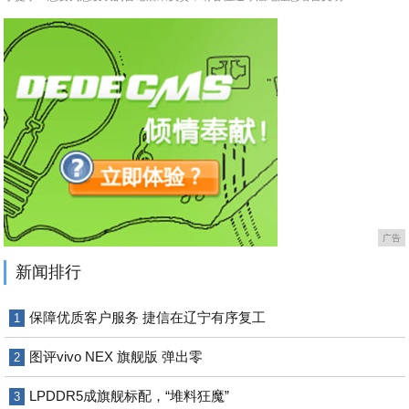
广告
新闻排行
保障优质客户服务 捷信在辽宁有序复工
1
图评vivo NEX 旗舰版 弹出零
2
LPDDR5成旗舰标配，“堆料狂魔”
3