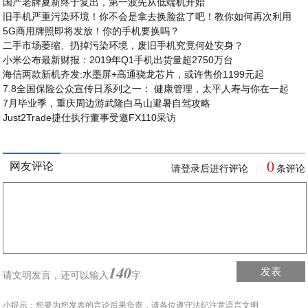
国产老牌夏新终于复出，第一波先从低端机开始
旧手机严重污染环境！你不会是拿去换脸盆了吧！教你如何再次利用
5G商用牌照即将发放！你的手机要换吗？
二手市场萎缩、扔掉污染环境，废旧手机究竟何处安身？
小米公布最新财报：2019年Q1手机出货量超2750万台
海信两款新机齐发:水墨屏+高通骁龙芯片，或许售价1199元起
7.8全国保险公众宣传日系列之一： 健康管理，太平人寿与你在一起
7月毕业季，重庆周边游武隆白马山避暑自驾攻略
Just2Trade捷仕执行董事受邀FX110采访
0
网友评论
请登录后进行评论
条评论
|
140
发表
请文明发言，
还可以输入
字
小提示：您要为您发表的言论后果负责，请各位遵守法纪注意语言文明