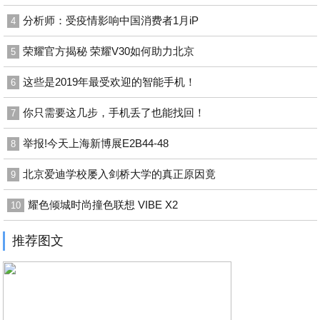
分析师：受疫情影响中国消费者1月iP
4
荣耀官方揭秘 荣耀V30如何助力北京
5
这些是2019年最受欢迎的智能手机！
6
你只需要这几步，手机丢了也能找回！
7
举报!今天上海新博展E2B44-48
8
北京爱迪学校屡入剑桥大学的真正原因竟
9
耀色倾城时尚撞色联想 VIBE X2
10
推荐图文