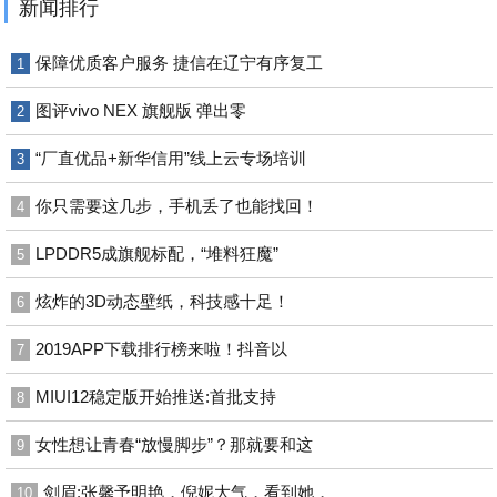
新闻排行
保障优质客户服务 捷信在辽宁有序复工
1
图评vivo NEX 旗舰版 弹出零
2
“厂直优品+新华信用”线上云专场培训
3
你只需要这几步，手机丢了也能找回！
4
LPDDR5成旗舰标配，“堆料狂魔”
5
炫炸的3D动态壁纸，科技感十足！
6
2019APP下载排行榜来啦！抖音以
7
MIUI12稳定版开始推送:首批支持
8
女性想让青春“放慢脚步”？那就要和这
9
剑眉:张馨予明艳，倪妮大气，看到她，
10