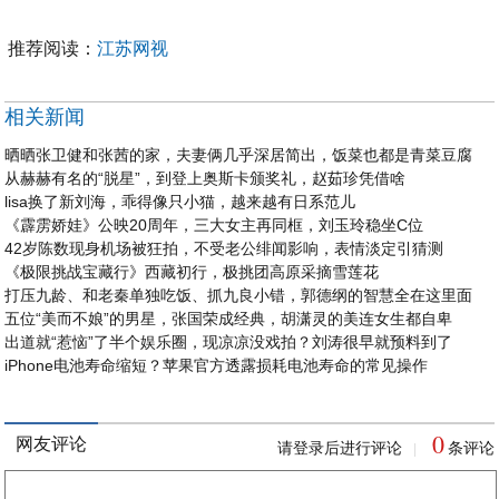
推荐阅读：
江苏网视
相关新闻
晒晒张卫健和张茜的家，夫妻俩几乎深居简出，饭菜也都是青菜豆腐
从赫赫有名的“脱星”，到登上奥斯卡颁奖礼，赵茹珍凭借啥
lisa换了新刘海，乖得像只小猫，越来越有日系范儿
《霹雳娇娃》公映20周年，三大女主再同框，刘玉玲稳坐C位
42岁陈数现身机场被狂拍，不受老公绯闻影响，表情淡定引猜测
《极限挑战宝藏行》西藏初行，极挑团高原采摘雪莲花
打压九龄、和老秦单独吃饭、抓九良小错，郭德纲的智慧全在这里面
五位“美而不娘”的男星，张国荣成经典，胡潇灵的美连女生都自卑
出道就“惹恼”了半个娱乐圈，现凉凉没戏拍？刘涛很早就预料到了
iPhone电池寿命缩短？苹果官方透露损耗电池寿命的常见操作
0
网友评论
请登录后进行评论
条评论
|