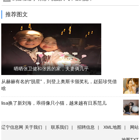
推荐图文
晒晒张卫健和张茜的家，夫妻俩几乎
从赫赫有名的“脱星”，到登上奥斯卡颁奖礼，赵茹珍凭借
啥
lisa换了新刘海，乖得像只小猫，越来越有日系范儿
辽宁信息网
关于我们
|
联系我们
|
招聘信息
|
XML地图
|
网站
地图
TXT