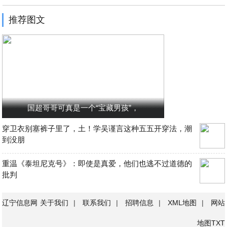
推荐图文
国超哥哥可真是一个“宝藏男孩”，
穿卫衣别塞裤子里了，土！学吴谨言这种五五开穿法，潮
到没朋
重温《泰坦尼克号》：即使是真爱，他们也逃不过道德的
批判
辽宁信息网
关于我们
|
联系我们
|
招聘信息
|
XML地图
|
网站
地图
TXT