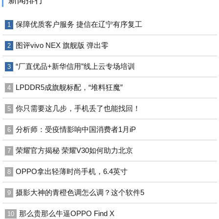
新闻排行
保障优质客户服务 捷信在辽宁有序复工
1
图评vivo NEX 旗舰版 弹出零
2
“厂直优品+新华信用”线上云专场培训
3
LPDDR5成旗舰标配，“堆料狂魔”
4
你只需要这几步，手机丢了也能找回！
5
分析师：受疫情影响中国消费者1月iP
6
荣耀官方揭秘 荣耀V30如何助力北京
7
OPPO拿出轻薄时尚手机，6.4英寸
8
摄影大神的青橙色调怎么调？这个软件5
9
那么贵那么牛逼OPPO Find X
10