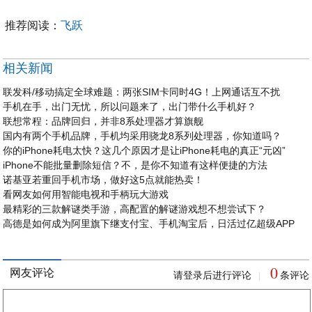
推荐阅读：
飞跃
相关新闻
联发科/移动搞定全球难题：两张SIM卡同时4G！上网通话互不扰
手机在手，出门无忧，所以问题来了，出门带什么手机好？
联想常程：品牌回归，并非8系处理器才算旗舰
国内有两个手机品牌，手机均采用骁龙8系列处理器，你知道吗？
你的iPhone耗电太快？这几个原因才是让iPhone耗电的真正“元凶”
iPhone不能批量删除短信？不，是你不知道有这样便捷的方法
诺基亚若重回手机市场，做好这5点就能热卖！
看网友如何用智能电视和手柄玩大游戏
最精彩的三款解谜类手游，高配置的解谜游戏想不想尝试下？
高德是如何成为阿里旗下继支付宝、手机淘宝后，日活过亿超级APP
0
网友评论
请登录后进行评论
条评论
|