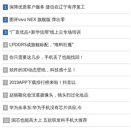
保障优质客户服务 捷信在辽宁有序复工
1
图评vivo NEX 旗舰版 弹出零
2
“厂直优品+新华信用”线上云专场培训
3
LPDDR5成旗舰标配，“堆料狂魔”
4
你只需要这几步，手机丢了也能找回！
5
炫炸的3D动态壁纸，科技感十足！
6
2019APP下载排行榜来啦！抖音以
7
赵丽颖化妆没遮摄像头，镜头扫过化妆品
8
华为余承东:华为手机没有芯片供应,今
9
国芯也能高大上 五款联发科手机大推荐
10