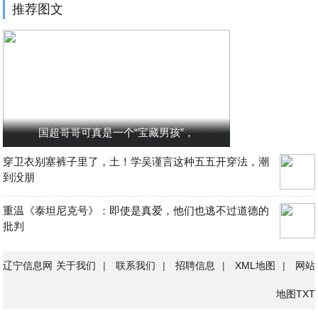
推荐图文
国超哥哥可真是一个“宝藏男孩”，
穿卫衣别塞裤子里了，土！学吴谨言这种五五开穿法，潮
到没朋
重温《泰坦尼克号》：即使是真爱，他们也逃不过道德的
批判
辽宁信息网
关于我们
|
联系我们
|
招聘信息
|
XML地图
|
网站
地图
TXT