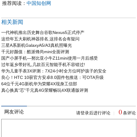
推荐阅读：
中国知创网
相关新闻
一代神机推出历史舞台谷歌Nexus5正式停产
这些年五大刷机神器排名,这排名会有疑问
三星A系新机GalaxyA5/A3真机照曝光
千元好颜值：酷派锋尚mini全面评测
国产小屏手机—努比亚小牛Z11mini使用一月后感受
过年返乡带好礼,几款百元智能手机不容错过!
华为儿童手表3X评测：7X24小时全方位呵护孩子的安全
良心！HTC 10获官方安卓8.0固件包推送：可OTA升级
64位千元4G新机华为荣耀4X现身工信部
真心换真“芯”千元真4G荣耀畅玩4X联通版评测
0
网友评论
请登录后进行评论
条评论
|