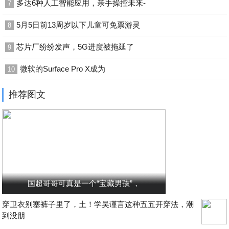
多达6种人工智能应用，亲手操控未来-
7
5月5日前13周岁以下儿童可免票游灵
8
芯片厂纷纷发声，5G进度被拖延了
9
微软的Surface Pro X成为
10
推荐图文
国超哥哥可真是一个“宝藏男孩”，
穿卫衣别塞裤子里了，土！学吴谨言这种五五开穿法，潮
到没朋