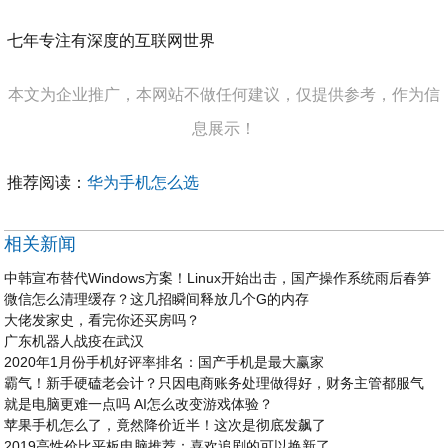
七年专注有深度的互联网世界
本文为企业推广，本网站不做任何建议，仅提供参考，作为信
息展示！
推荐阅读：
华为手机怎么选
相关新闻
中韩宣布替代Windows方案！Linux开始出击，国产操作系统雨后春笋
微信怎么清理缓存？这几招瞬间释放几个G的内存
大佬发家史，看完你还买房吗？
广东机器人战疫在武汉
2020年1月份手机好评率排名：国产手机是最大赢家
霸气！新手硬磕老会计？只因电商账务处理做得好，财务主管都服气
就是电脑更难一点吗 AI怎么改变游戏体验？
苹果手机怎么了，竟然降价近半！这次是彻底发飙了
2019高性价比平板电脑推荐：喜欢追剧的可以换新了