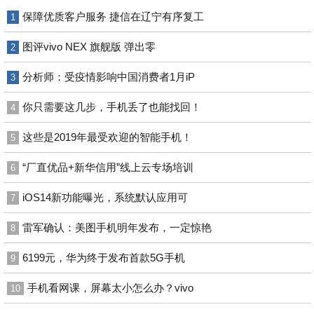
保障优质客户服务 捷信在辽宁有序复工
1
图评vivo NEX 旗舰版 弹出零
2
分析师：受疫情影响中国消费者1月iP
3
你只需要这几步，手机丢了也能找回！
4
这些是2019年最受欢迎的智能手机！
5
“厂直优品+新华信用”线上云专场培训
6
iOS14新功能曝光，系统默认应用可
7
雷军确认：美图手机明年发布，一定惊艳
8
6199元，华为终于发布首款5G手机
9
手机看网课，屏幕太小怎么办？vivo
10