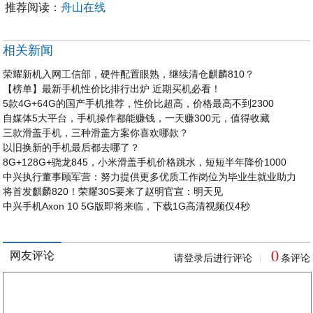
推荐阅读：
舟山在线
相关新闻
荣耀新机入网工信部，硬件配置眼熟，继续清仓麒麟810？
【榜单】最新手机性价比排行出炉 近期买机必看！
5款4G+64G的国产手机推荐，性价比超高，价格最高不到2300
自媒体5大平台，手机操作都能赚钱，一天赚300元，值得收藏
三款滑盖手机，三种滑盖方案你喜欢哪款？
以旧换新的手机最后都去哪了？
8G+128G+骁龙845，小米滑盖手机价格跳水，短短半年降价1000
中兴执行董事顾军营：努力提供更多优质工作岗位为毕业生就业助力
将首发麒麟820！荣耀30S要来了赵明官宣：明天见
中兴手机Axon 10 5G版即将来临，下载1G高清视频仅4秒
0
网友评论
请登录后进行评论
条评论
|