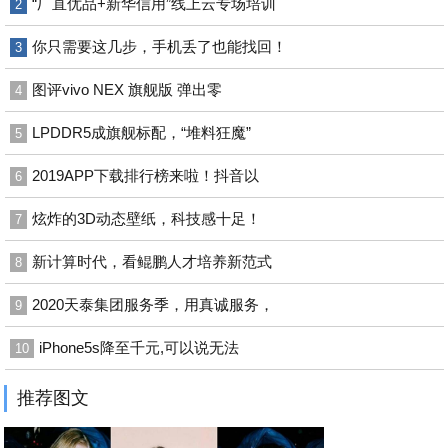
“厂直优品+新华信用”线上云专场培训
2
你只需要这几步，手机丢了也能找回！
3
图评vivo NEX 旗舰版 弹出零
4
LPDDR5成旗舰标配，“堆料狂魔”
5
2019APP下载排行榜来啦！抖音以
6
炫炸的3D动态壁纸，科技感十足！
7
新计算时代，看鲲鹏人才培养新范式
8
2020天泰集团服务季，用真诚服务，
9
iPhone5s降至千元,可以说无法
10
推荐图文