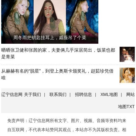
周冬雨把钥匙挂耳上，戚薇吊了个菜
晒晒张卫健和张茜的家，夫妻俩几乎深居简出，饭菜也都
是青菜
从赫赫有名的“脱星”，到登上奥斯卡颁奖礼，赵茹珍凭借
啥
辽宁信息网
关于我们
|
联系我们
|
招聘信息
|
XML地图
|
网站
地图
TXT
免责声明：辽宁信息网所有文字、图片、视频、音频等资料均来
自互联网，不代表本站赞同其观点，本站亦不为其版权负责。相