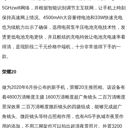
5GHzwifi网络，并根据智能识别调节主互联网，让手机上時刻
保持高速网上情况。4500mAh大容量锂电池和33W快速充电
也为续航力出示了确保，选用电荷泵半压电池充电技术性，发
烫更低电池充电更快，并且酷炫的充电特效让电池充电速率看
得清，是现阶段二千元价格中端机，十分非常值得下手的一
款。
荣耀20
做为2020年6月份公布的新手机，荣耀20主推照相。该设备有
着4800万清晰度主摄 1600万清晰度超广角镜头 二百万清晰度
景深效果 二百万清晰度微距镜头的四摄组成，能够完成超广
角镜头、微距镜头等特点照相作用，也有AIS手执城市夜景作
用的添加，不用三脚架也可以拍出超清夜景照片。外置3200