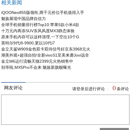
相关新闻
iQOONeo855版领衔,两千元价位手机值得入手
魅族展现中国品牌自信力
全球手机销量排行榜Top10:苹果5款小米4款
十万元内再添SUV东风风度MX3静态体验
原来手机内存可以这样清理,一下空出10个G
英特尔9代i9-9900,更以10代i7
金立天鉴W909金色双卡双待信号好京东3968元火
潮美外观+超强自拍!全新vivoS1至美来袭Jovi远非
金立M6运行流畅天猫2399元火热销售中
别等啦,MX5Pro不会来:魅族新旗舰曝光
0
网友评论
请登录后进行评论
条评论
|