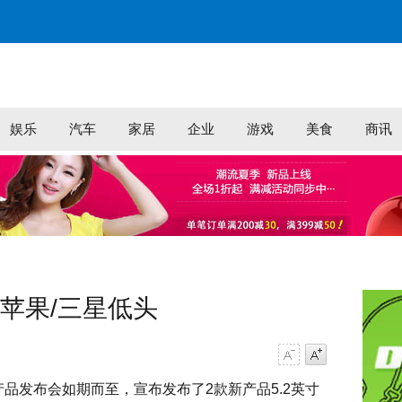
娱乐
汽车
家居
企业
游戏
美食
商讯
赢了苹果/三星低头
字号减小
字号增大
产品发布会如期而至，宣布发布了2款新产品5.2英寸