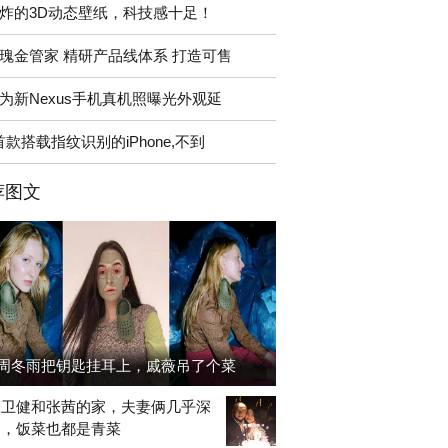
炸的3D动态壁纸，科技感十足！
瑰金管家 精研产品线体系 打造可售
为新Nexus手机真机照曝光外观延
首款搭载指纹识别的iPhone,不到
荐图文
周冬雨把钥匙挂耳上，戚薇吊了个菜
张卫健和张茜的家，夫妻俩几乎深
出，饭菜也都是青菜