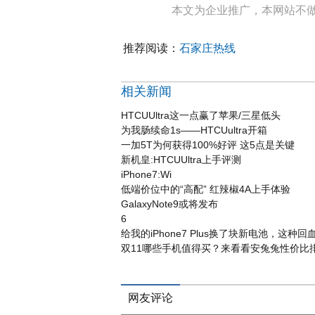
本文为企业推广，本网站不
推荐阅读：
石家庄热线
相关新闻
HTCUUltra这一点赢了苹果/三星低头
为我肠续命1s——HTCUultra开箱
一加5T为何获得100%好评 这5点是关键
新机皇:HTCUUltra上手评测
iPhone7:Wi
低端价位中的“高配” 红辣椒4A上手体验
GalaxyNote9或将发布
6
给我的iPhone7 Plus换了块新电池，这种
双11哪些手机值得买？来看看安兔兔性价比
网友评论