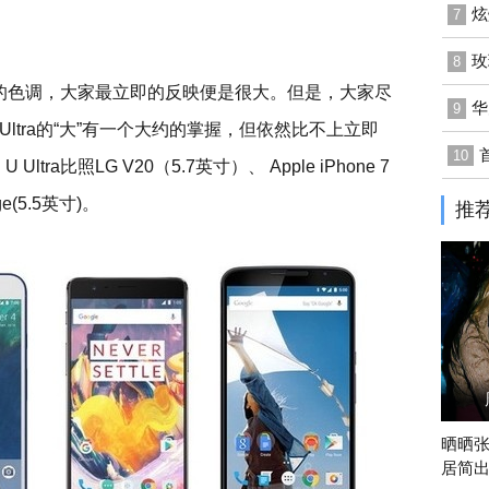
炫
7
玫
8
纷靓丽的色调，大家最立即的反映便是很大。但是，大家尽
华
9
 Ultra的“大”有一个大约的掌握，但依然比不上立即
10
ra比照LG V20（5.7英寸）、 Apple iPhone 7
ge(5.5英寸)。
推
晒晒
居简