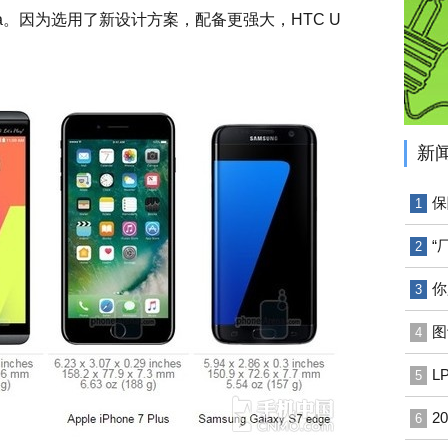
 Ultra。因为选用了新设计方案，配备更强大，HTC U
新
保
1
“
2
你
3
图
4
L
5
2
6