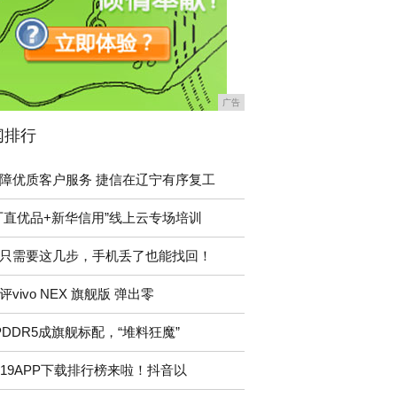
广告
闻排行
障优质客户服务 捷信在辽宁有序复工
厂直优品+新华信用”线上云专场培训
只需要这几步，手机丢了也能找回！
评vivo NEX 旗舰版 弹出零
PDDR5成旗舰标配，“堆料狂魔”
019APP下载排行榜来啦！抖音以