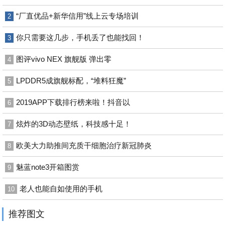
“厂直优品+新华信用”线上云专场培训
2
你只需要这几步，手机丢了也能找回！
3
图评vivo NEX 旗舰版 弹出零
4
LPDDR5成旗舰标配，“堆料狂魔”
5
2019APP下载排行榜来啦！抖音以
6
炫炸的3D动态壁纸，科技感十足！
7
欧美大力助推间充质干细胞治疗新冠肺炎
8
魅蓝note3开箱图赏
9
老人也能自如使用的手机
10
推荐图文