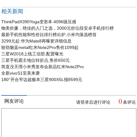
相关新闻
ThinkPadX390Yoga变形本:4096级压感
物美价廉，绝佳的入门之选，2000元价位段安卓手机排行榜
最新手机性能和性价比排行榜出炉,小米均落选榜首
3299元起:华为Mate8再曝更详细信息
较劲魅蓝metal红米Note2Pro售价1099起
三星W2018上线工信部,配置曝光
三星手机霸主地位转折点,售价650元
简直没天理小米秀发布会新品红米Note2Pro
全新vivoS1至美来袭
180°开合窄边超极本三星900X5L报8599元
0
网友评论
请登录后进行评论
条评论
|