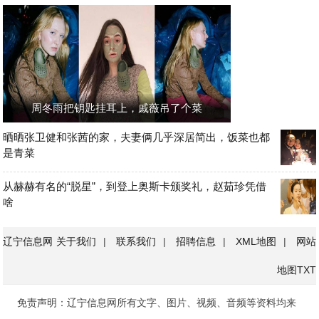
周冬雨把钥匙挂耳上，戚薇吊了个菜
晒晒张卫健和张茜的家，夫妻俩几乎深居简出，饭菜也都
是青菜
从赫赫有名的“脱星”，到登上奥斯卡颁奖礼，赵茹珍凭借
啥
辽宁信息网
关于我们
|
联系我们
|
招聘信息
|
XML地图
|
网站
地图
TXT
免责声明：辽宁信息网所有文字、图片、视频、音频等资料均来