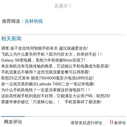
息展示！
推荐阅读：
吉林热线
相关新闻
调查:孩子攻击性同智能手机有关 越沉迷越爱攻击!
飞机上为什么要关闭手机？因为代价太大，你承担不起！!
Galaxy S8变电脑，竟然六年前就被Moto实现了!
单反相机没有无线传输的救星，它还能让手机电脑成为取景器!
手机流量总不够用？这些无限流量套餐可以用用看!
联想Z6正式发布 骁龙730/4000毫安大电池1899元起!
差一点就完美的戴尔Latitude 7400二合一笔记本电脑!
为什么手机耗电快？一定是没掌握这些省电技巧！!
这款高性能手机到底好不好用，它能满足大众用户吗：联想Z6!
霍建华身价破亿「只宠林心如」！ 手机萤幕碎了都没换!
0
网友评论
请登录后进行评论
条评论
|