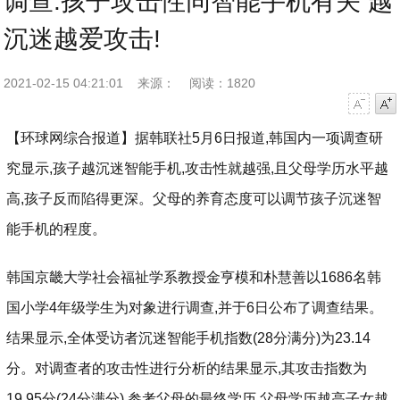
调查:孩子攻击性同智能手机有关 越
沉迷越爱攻击!
2021-02-15 04:21:01
来源：
阅读：1820
字号减小
字号增大
【环球网综合报道】据韩联社5月6日报道,韩国内一项调查研
究显示,孩子越沉迷智能手机,攻击性就越强,且父母学历水平越
高,孩子反而陷得更深。父母的养育态度可以调节孩子沉迷智
能手机的程度。
韩国京畿大学社会福祉学系教授金亨模和朴慧善以1686名韩
国小学4年级学生为对象进行调查,并于6日公布了调查结果。
结果显示,全体受访者沉迷智能手机指数(28分满分)为23.14
分。对调查者的攻击性进行分析的结果显示,其攻击指数为
19.95分(24分满分),参考父母的最终学历,父母学历越高子女越