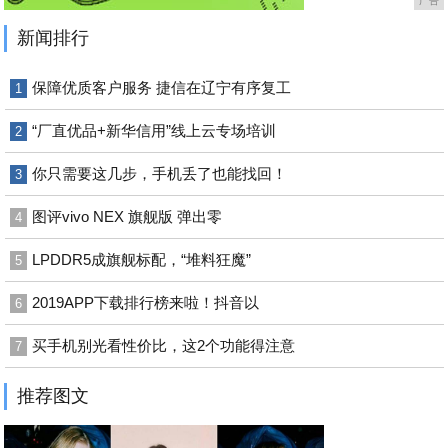
广告
新闻排行
保障优质客户服务 捷信在辽宁有序复工
1
“厂直优品+新华信用”线上云专场培训
2
你只需要这几步，手机丢了也能找回！
3
图评vivo NEX 旗舰版 弹出零
4
LPDDR5成旗舰标配，“堆料狂魔”
5
2019APP下载排行榜来啦！抖音以
6
买手机别光看性价比，这2个功能得注意
7
推荐图文