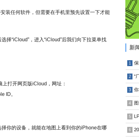
额外安装任何软件，但需要在手机里预先设置一下才能
择“iCloud”，进入“iCloud”后我们向下拉菜单找
新
保
1
“
2
打开网页版iCloud，网址：
你
3
le ID。
图
4
L
5
，选择你的设备，就能在地图上看到你的iPhone在哪
2
6