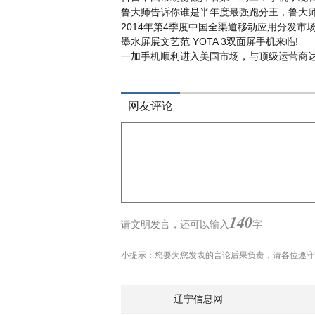
鲁大师告诉你谁是半年度最强跑分王，鲁大师
2014年第4季度中国全渠道移动应用分发市场
墨水屏展文艺范 YOTA 3双面屏手机来临!
一加手机顺利进入美国市场，与顶级运营商达
网友评论
140
请文明发言，
还可以输入
字
小提示：您要为您发表的言论后果负责，请各位遵守
辽宁信息网