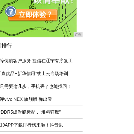
广告
闻排行
障优质客户服务 捷信在辽宁有序复工
厂直优品+新华信用”线上云专场培训
只需要这几步，手机丢了也能找回！
评vivo NEX 旗舰版 弹出零
PDDR5成旗舰标配，“堆料狂魔”
019APP下载排行榜来啦！抖音以