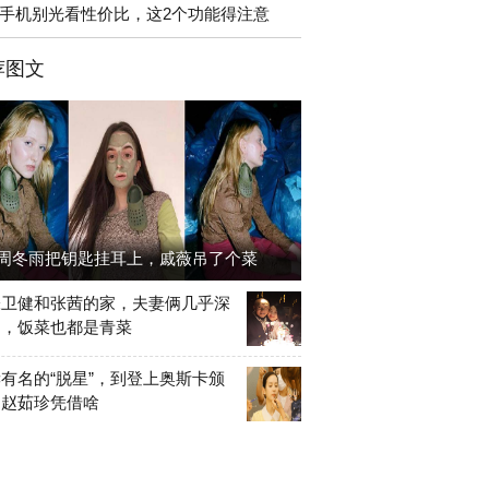
手机别光看性价比，这2个功能得注意
荐图文
周冬雨把钥匙挂耳上，戚薇吊了个菜
张卫健和张茜的家，夫妻俩几乎深
出，饭菜也都是青菜
有名的“脱星”，到登上奥斯卡颁
，赵茹珍凭借啥