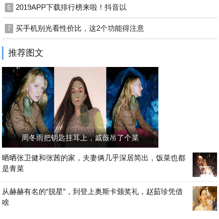
2019APP下载排行榜来啦！抖音以
6
买手机别光看性价比，这2个功能得注意
7
推荐图文
周冬雨把钥匙挂耳上，戚薇吊了个菜
晒晒张卫健和张茜的家，夫妻俩几乎深居简出，饭菜也都
是青菜
从赫赫有名的“脱星”，到登上奥斯卡颁奖礼，赵茹珍凭借
啥