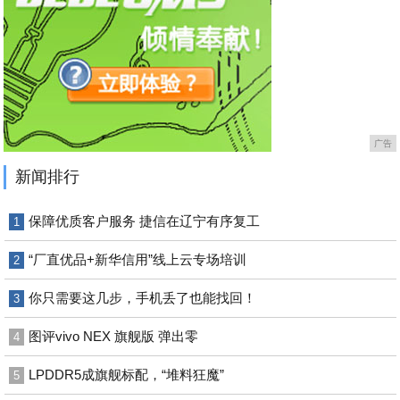
广告
新闻排行
保障优质客户服务 捷信在辽宁有序复工
1
“厂直优品+新华信用”线上云专场培训
2
你只需要这几步，手机丢了也能找回！
3
图评vivo NEX 旗舰版 弹出零
4
LPDDR5成旗舰标配，“堆料狂魔”
5