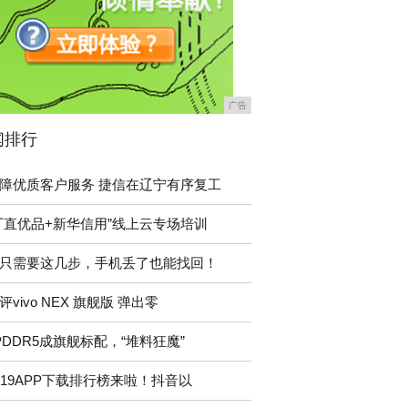
广告
闻排行
障优质客户服务 捷信在辽宁有序复工
厂直优品+新华信用”线上云专场培训
只需要这几步，手机丢了也能找回！
评vivo NEX 旗舰版 弹出零
PDDR5成旗舰标配，“堆料狂魔”
019APP下载排行榜来啦！抖音以