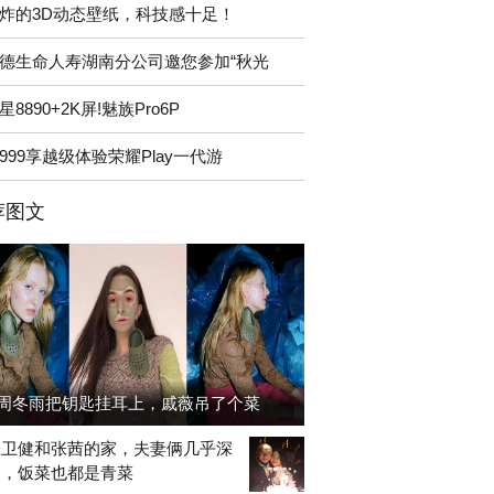
炸的3D动态壁纸，科技感十足！
德生命人寿湖南分公司邀您参加“秋光
星8890+2K屏!魅族Pro6P
1999享越级体验荣耀Play一代游
荐图文
周冬雨把钥匙挂耳上，戚薇吊了个菜
张卫健和张茜的家，夫妻俩几乎深
出，饭菜也都是青菜