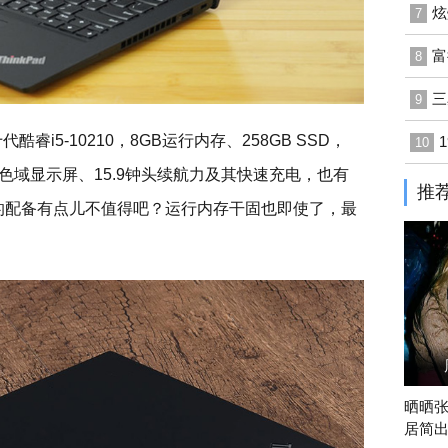
炫
7
富
8
三
9
睿i5-10210，8GB运行内存、258GB SSD，
10
高色域显示屏、15.9钟头续航力及其快速充电，也有
推
样的配备有点儿不值得吧？运行内存干固也即使了，最
晒晒
居简