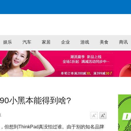
娱乐
汽车
家居
企业
游戏
美食
商讯
dX390小黑本能得到啥?
1
字号减小
字号增大
但想到ThinkPad真没怕过谁。由于别的知名品牌