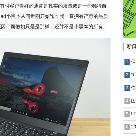
有时客户看好的通常是扎实的质量或是一些独特自
kPad小黑本从问世刚开始迄今就一直拥有严苛的品质
原因，而假如只是是那样，还并不是小黑本的所有。
新
保
1
“
2
你
3
图
4
L
5
2
6