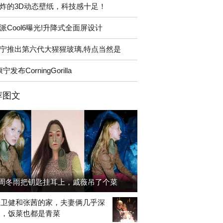
炸的3D动态壁纸，科技感十足！
派Cool6曝光!升降式全面屏设计
宁推出第六代大猩猩玻璃,特点当然是
宁发布CorningGorilla
荐图文
周冬雨把钥匙挂耳上，戚薇吊了个菜
张卫健和张茜的家，夫妻俩几乎深
出，饭菜也都是青菜