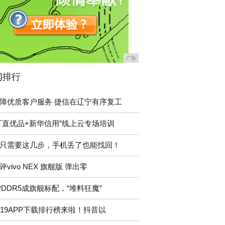
广告
闻排行
障优质客户服务 捷信在辽宁有序复工
厂直优品+新华信用”线上云专场培训
只需要这几步，手机丢了也能找回！
评vivo NEX 旗舰版 弹出零
PDDR5成旗舰标配，“堆料狂魔”
019APP下载排行榜来啦！抖音以