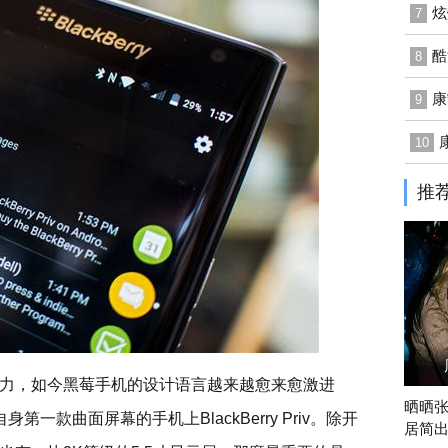
炫
7
酷
8
康
9
康
10
推
力，如今黑莓手机的设计语言越来越愈来愈激进
晒晒
一款曲面屏幕的手机上BlackBerry Priv。除开
居简