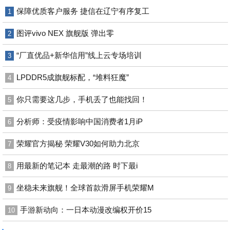
保障优质客户服务 捷信在辽宁有序复工
1
图评vivo NEX 旗舰版 弹出零
2
“厂直优品+新华信用”线上云专场培训
3
LPDDR5成旗舰标配，“堆料狂魔”
4
你只需要这几步，手机丢了也能找回！
5
分析师：受疫情影响中国消费者1月iP
6
荣耀官方揭秘 荣耀V30如何助力北京
7
用最新的笔记本 走最潮的路 时下最i
8
坐稳未来旗舰！全球首款滑屏手机荣耀M
9
手游新动向：一日本动漫改编权开价15
10