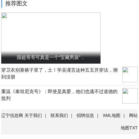
推荐图文
国超哥哥可真是一个“宝藏男孩”，
穿卫衣别塞裤子里了，土！学吴谨言这种五五开穿法，潮
到没朋
重温《泰坦尼克号》：即使是真爱，他们也逃不过道德的
批判
辽宁信息网
关于我们
|
联系我们
|
招聘信息
|
XML地图
|
网站
地图
TXT