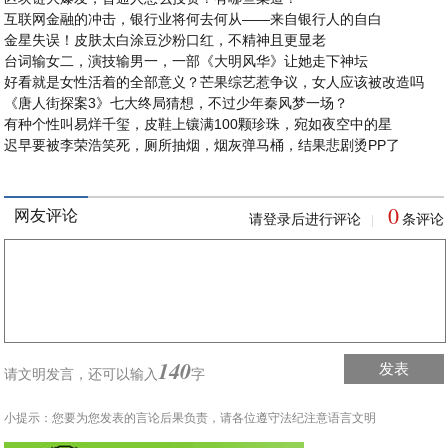
互联网金融的冲击，银行业将何去何从——来自银行人的自白
金星失误！皮肤太白涂豆沙粉口红，不精神且更显老
台词输女二，演技输男一，一部《大明风华》让她走下神坛
好看就是女性活着的全部意义？芒果综艺惹争议，女人应该被改造吗
《唐人街探案3》七大终局猜想，不过少年秦风梦一场？
有种个性叫易烊千玺，皮鞋上镶满100颗珍珠，宛如夜空中的星
迟早要被李荣浩笑死，厕所抽烟，烟灰弹马桶，结果悲剧烫PP了
0
网友评论
请登录后进行评论
条评论
|
140
发表
请文明发言，
还可以输入
字
小提示：您要为您发表的言论后果负责，请各位遵守法纪注意语言文明