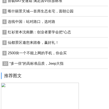
搭载6AT变速箱 满足国VI排放标准
4
喀什丽景天城—首席生态名宅，面朝公园
5
连线中国：站对路口，选对路
6
红衫资本沈南鹏：创业者要学会把“心态
7
仙都景区邀您来踏春，赢好礼！
8
2500块一个不能上网的手机，你会买
9
“多一倍”的高标准品质，Jeep大指
10
推荐图文