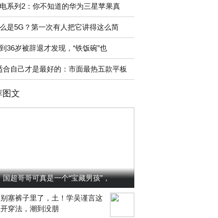
电系列2：你不知道的华为三星苹果真
么是5G？第一次有人把它讲得这么简
到36岁被辞退才发现，“铁饭碗”也
适合自己才是最好的：市面最热五款平板
荐图文
国超哥哥可真是一个“宝藏男孩”，
衣别塞裤子里了，土！学吴谨言这
五开穿法，潮到没朋