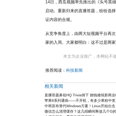
14日，西瓜视频率先推出的《头号英雄
启动。重新归来的直播答题，纷纷选择
证内容的合规。
从竞争角度上，由两大短视频平台再次
家的入局。大家都明白：这不过是两家
本文为企业推广，本网站不
推荐阅读：
科技新闻
相关新闻
直播答题鼻祖HQ Trivia倒下 烧钱难续新商
苹果8系列通病——不开机，有多少果粉中奖
中韩宣布替代Windows方案！Linux开始
微信怎么清理缓存？这几招瞬间释放几个G