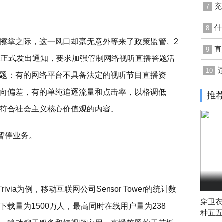
充
7
什
8
擦掌之际，这一风口却毫无意外等来了政策监管。2
直
9
局正式发出通知，要求加强管制网络视听直播答题活
10
题：有的网络平台不具备法定的视听节目直播资
向偏差，有的单纯追逐流量和点击率，以格调低
推
符合社会主义核心价值观的内容。
暂停业务。
via为例，移动互联网公司Sensor Tower的统计数
穿卫
载量为1500万人，最高同时在线用户量为238
种五