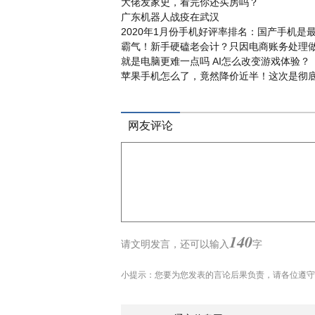
大佬发家史，看完你还买房吗？
广东机器人战疫在武汉
2020年1月份手机好评率排名：国产手机是
霸气！新手硬磕老会计？只因电商账务处理
就是电脑更难一点吗 AI怎么改变游戏体验？
苹果手机怎么了，竟然降价近半！这次是彻
网友评论
140
请文明发言，
还可以输入
字
小提示：您要为您发表的言论后果负责，请各位遵守