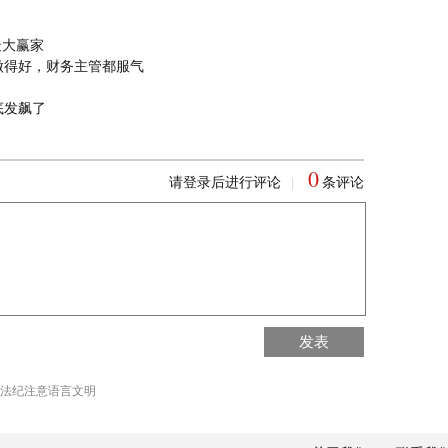
最大赢家
做得好，财务主管都服气
底发飙了
0
请登录后进行评论
条评论
|
回到首页
发表
回到顶部
法纪注意语言文明