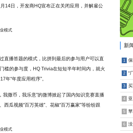
月14日，开发商HQ宣布正在关闭应用，并解雇公
新
版发布，通过直播答题的模式，比拼到最后的参与用户可以直
保
1
的参与度，HQ Trivia在短短半年时间内，就火
“
2
7年“年度应用程序”。
买
3
大会，我撒币，我乐意”的微博掀起了国内知识竞赛直播
亚
4
”、西瓜视频“百万英雄”、花椒“百万赢家”等纷纷跟
苹
5
没
6