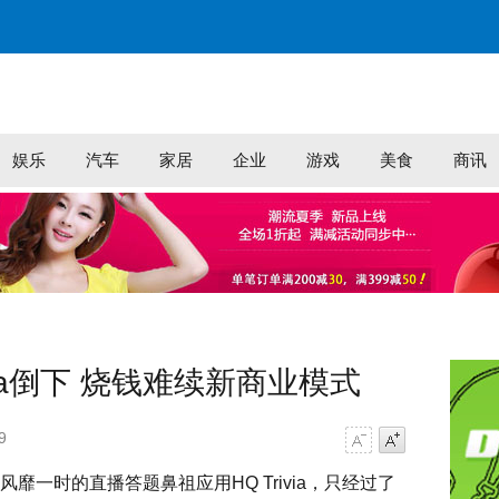
娱乐
汽车
家居
企业
游戏
美食
商讯
via倒下 烧钱难续新商业模式
9
字号减小
字号增大
）风靡一时的直播答题鼻祖应用HQ Trivia，只经过了