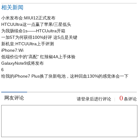
相关新闻
小米发布会:MIUI12正式发布
HTCUUltra这一点赢了苹果/三星低头
为我肠续命1s——HTCUultra开箱
一加5T为何获得100%好评 这5点是关键
新机皇:HTCUUltra上手评测
iPhone7:Wi
低端价位中的“高配” 红辣椒4A上手体验
GalaxyNote9或将发布
6
给我的iPhone7 Plus换了块新电池，这种回血130%的感觉体会一下
0
网友评论
请登录后进行评论
条评论
|