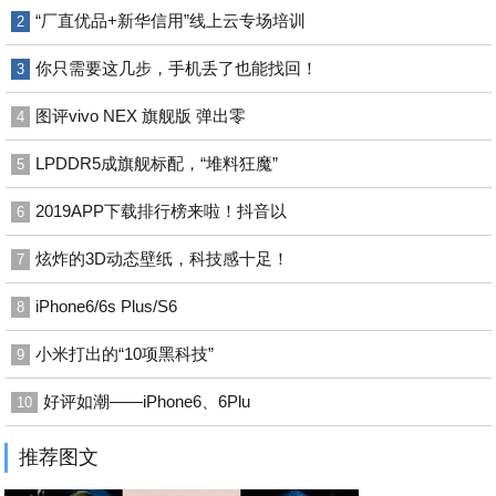
“厂直优品+新华信用”线上云专场培训
2
你只需要这几步，手机丢了也能找回！
3
图评vivo NEX 旗舰版 弹出零
4
LPDDR5成旗舰标配，“堆料狂魔”
5
2019APP下载排行榜来啦！抖音以
6
炫炸的3D动态壁纸，科技感十足！
7
iPhone6/6s Plus/S6
8
小米打出的“10项黑科技”
9
好评如潮——iPhone6、6Plu
10
推荐图文