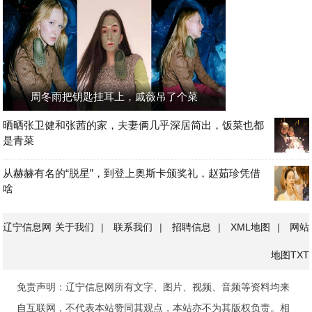
周冬雨把钥匙挂耳上，戚薇吊了个菜
晒晒张卫健和张茜的家，夫妻俩几乎深居简出，饭菜也都
是青菜
从赫赫有名的“脱星”，到登上奥斯卡颁奖礼，赵茹珍凭借
啥
辽宁信息网
关于我们
|
联系我们
|
招聘信息
|
XML地图
|
网站
地图
TXT
免责声明：辽宁信息网所有文字、图片、视频、音频等资料均来
自互联网，不代表本站赞同其观点，本站亦不为其版权负责。相