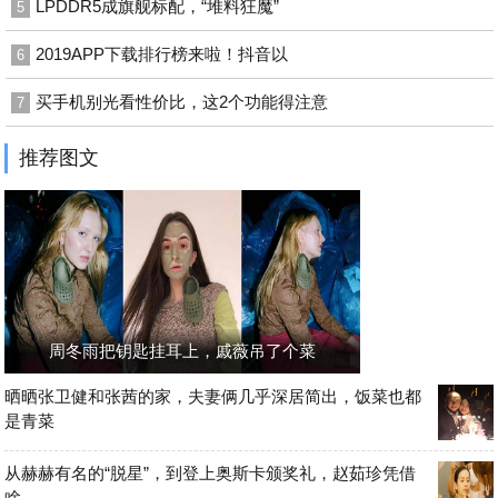
LPDDR5成旗舰标配，“堆料狂魔”
5
2019APP下载排行榜来啦！抖音以
6
买手机别光看性价比，这2个功能得注意
7
推荐图文
周冬雨把钥匙挂耳上，戚薇吊了个菜
晒晒张卫健和张茜的家，夫妻俩几乎深居简出，饭菜也都
是青菜
从赫赫有名的“脱星”，到登上奥斯卡颁奖礼，赵茹珍凭借
啥