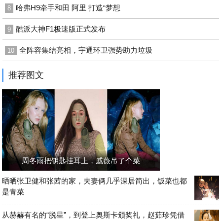
哈弗H9牵手和田 阿里 打造“梦想
8
酷派大神F1极速版正式发布
9
全阵容集结亮相，宇通环卫强势助力垃圾
10
推荐图文
周冬雨把钥匙挂耳上，戚薇吊了个菜
晒晒张卫健和张茜的家，夫妻俩几乎深居简出，饭菜也都
是青菜
从赫赫有名的“脱星”，到登上奥斯卡颁奖礼，赵茹珍凭借