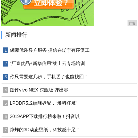
广告
新闻排行
保障优质客户服务 捷信在辽宁有序复工
1
“厂直优品+新华信用”线上云专场培训
2
你只需要这几步，手机丢了也能找回！
3
图评vivo NEX 旗舰版 弹出零
4
LPDDR5成旗舰标配，“堆料狂魔”
5
2019APP下载排行榜来啦！抖音以
6
炫炸的3D动态壁纸，科技感十足！
7