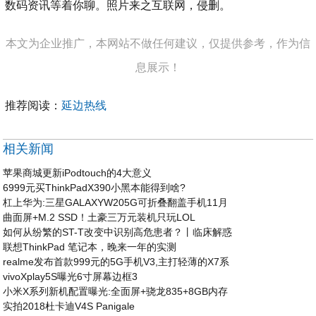
数码资讯等着你聊。照片来之互联网，侵删。
本文为企业推广，本网站不做任何建议，仅提供参考，作为信
息展示！
推荐阅读：
延边热线
相关新闻
苹果商城更新iPodtouch的4大意义
6999元买ThinkPadX390小黑本能得到啥?
杠上华为:三星GALAXYW205G可折叠翻盖手机11月
曲面屏+M.2 SSD！土豪三万元装机只玩LOL
如何从纷繁的ST-T改变中识别高危患者？丨临床解惑
联想ThinkPad 笔记本，晚来一年的实测
realme发布首款999元的5G手机V3,主打轻薄的X7系
vivoXplay5S曝光6寸屏幕边框3
小米X系列新机配置曝光:全面屏+骁龙835+8GB内存
实拍2018杜卡迪V4S Panigale