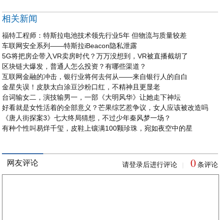
相关新闻
福特工程师：特斯拉电池技术领先行业5年 但物流与质量较差
车联网安全系列——特斯拉iBeacon隐私泄露
5G将把房企带入VR卖房时代？万万没想到，VR被直播截胡了
区块链大爆发，普通人怎么投资？有哪些渠道？
互联网金融的冲击，银行业将何去何从——来自银行人的自白
金星失误！皮肤太白涂豆沙粉口红，不精神且更显老
台词输女二，演技输男一，一部《大明风华》让她走下神坛
好看就是女性活着的全部意义？芒果综艺惹争议，女人应该被改造吗
《唐人街探案3》七大终局猜想，不过少年秦风梦一场？
有种个性叫易烊千玺，皮鞋上镶满100颗珍珠，宛如夜空中的星
0
网友评论
请登录后进行评论
条评论
|