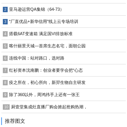
亚马逊运营QA集锦（64-73）
2
“厂直优品+新华信用”线上云专场培训
3
搭载6AT变速箱 满足国VI排放标准
4
喀什丽景天城—首席生态名宅，面朝公园
5
连线中国：站对路口，选对路
6
红衫资本沈南鹏：创业者要学会把“心态
7
疫之所在，初心所向，新羿生物自主研发
8
除了360以外，周鸿祎手上还有一张王
9
厨壹堂集成灶直播厂购会掀起抢购热潮，
10
推荐图文