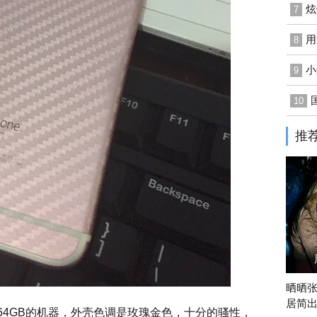
炫
7
用
8
小
9
10
推
晒晒
居简
检漏的，64GB的机器，外壳色调是玫瑰金色，十分的骚性，