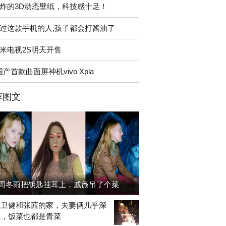
炸的3D动态壁纸，科技感十足！
过这款手机的人,孩子都会打酱油了
米电视2S明天开售
国产首款曲面屏神机vivo Xpla
荐图文
周冬雨把钥匙挂耳上，戚薇吊了个菜
张卫健和张茜的家，夫妻俩几乎深
出，饭菜也都是青菜