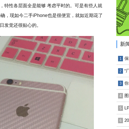
，特性各层面全是能够 考虑平时的。可是有些人就
的确，现如今二手iPhone也是很便宜，就如近期花了
，用了几日发觉还很贴心的。
新
保
1
“
2
你
3
图
4
L
5
2
6