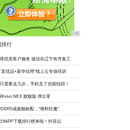
广告
闻排行
障优质客户服务 捷信在辽宁有序复工
厂直优品+新华信用”线上云专场培训
只需要这几步，手机丢了也能找回！
评vivo NEX 旗舰版 弹出零
PDDR5成旗舰标配，“堆料狂魔”
019APP下载排行榜来啦！抖音以