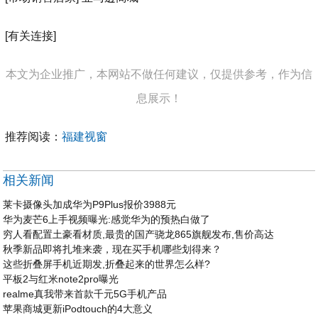
[有关连接]
本文为企业推广，本网站不做任何建议，仅提供参考，作为信
息展示！
推荐阅读：
福建视窗
相关新闻
莱卡摄像头加成华为P9Plus报价3988元
华为麦芒6上手视频曝光:感觉华为的预热白做了
穷人看配置土豪看材质,最贵的国产骁龙865旗舰发布,售价高达
秋季新品即将扎堆来袭，现在买手机哪些划得来？
这些折叠屏手机近期发,折叠起来的世界怎么样?
平板2与红米note2pro曝光
realme真我带来首款千元5G手机产品
苹果商城更新iPodtouch的4大意义