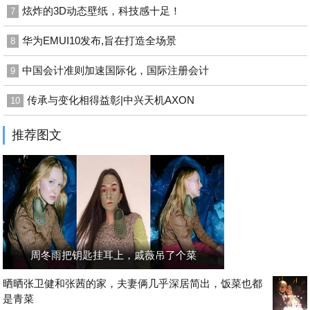
炫炸的3D动态壁纸，科技感十足！
7
华为EMUI10发布,旨在打造全场景
8
中国会计准则加速国际化，国际注册会计
9
传承与变化相得益彰|中兴天机AXON
10
推荐图文
周冬雨把钥匙挂耳上，戚薇吊了个菜
晒晒张卫健和张茜的家，夫妻俩几乎深居简出，饭菜也都
是青菜