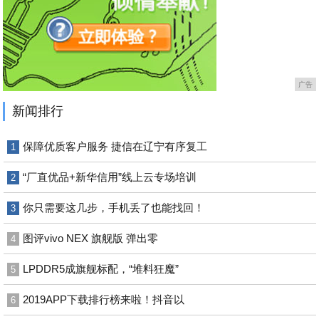
广告
新闻排行
保障优质客户服务 捷信在辽宁有序复工
1
“厂直优品+新华信用”线上云专场培训
2
你只需要这几步，手机丢了也能找回！
3
图评vivo NEX 旗舰版 弹出零
4
LPDDR5成旗舰标配，“堆料狂魔”
5
2019APP下载排行榜来啦！抖音以
6